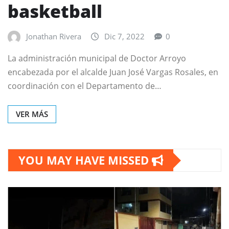
basketball
Jonathan Rivera
Dic 7, 2022
0
La administración municipal de Doctor Arroyo
encabezada por el alcalde Juan José Vargas Rosales, en
coordinación con el Departamento de…
VER MÁS
YOU MAY HAVE MISSED