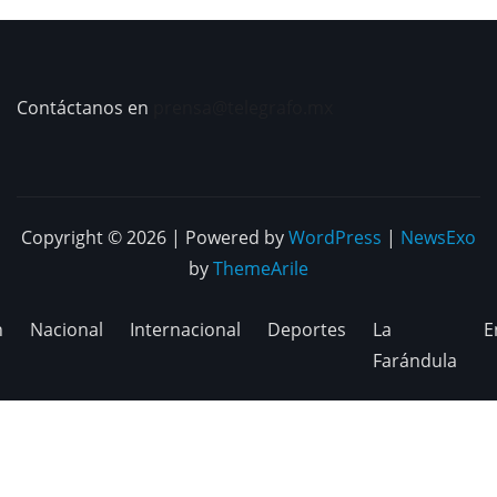
Contáctanos en
prensa@telegrafo.mx
Copyright © 2026 | Powered by
WordPress
|
NewsExo
by
ThemeArile
n
Nacional
Internacional
Deportes
La
E
Farándula