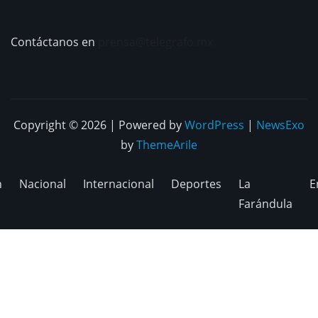
Contáctanos en
prensa@telegrafo.mx
Copyright © 2026 | Powered by
WordPress
|
NewsExo
by
ThemeArile
n
Nacional
Internacional
Deportes
La
E
Farándula