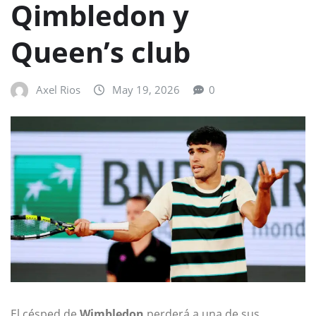
Qimbledon y
Queen’s club
Axel Rios
May 19, 2026
0
El césped de
Wimbledon
perderá a una de sus