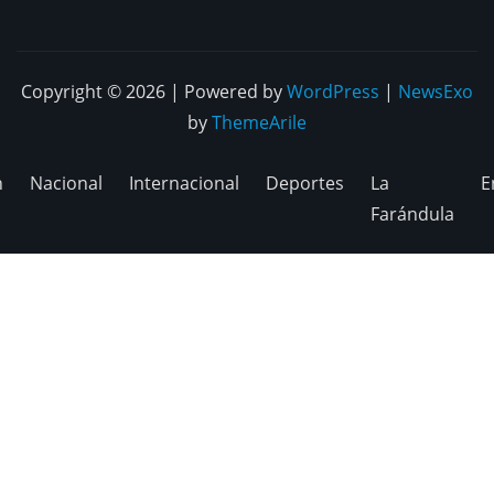
Copyright © 2026 | Powered by
WordPress
|
NewsExo
by
ThemeArile
n
Nacional
Internacional
Deportes
La
E
Farándula