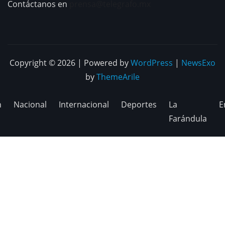
Contáctanos en
prensa@telegrafo.mx
Copyright © 2026 | Powered by
WordPress
|
NewsExo
by
ThemeArile
n
Nacional
Internacional
Deportes
La
E
Farándula