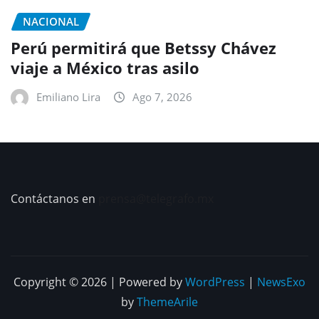
NACIONAL
Perú permitirá que Betssy Chávez
viaje a México tras asilo
Emiliano Lira
Ago 7, 2026
Contáctanos en
prensa@telegrafo.mx
Copyright © 2026 | Powered by
WordPress
|
NewsExo
by
ThemeArile