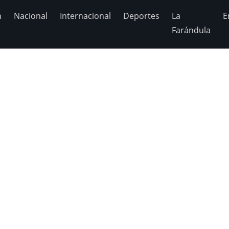
n
Nacional
Internacional
Deportes
La
E
Farándula