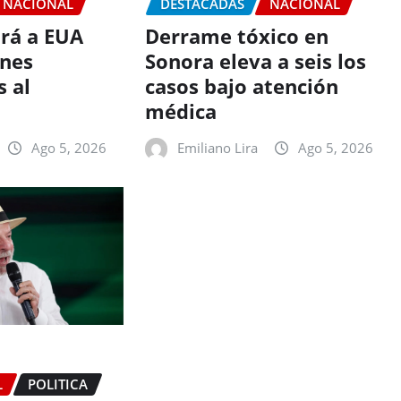
NACIONAL
DESTACADAS
NACIONAL
irá a EUA
Derrame tóxico en
enes
Sonora eleva a seis los
 al
casos bajo atención
médica
Ago 5, 2026
Emiliano Lira
Ago 5, 2026
L
POLITICA