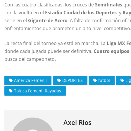
Con las cuatro clasificadas, los cruces de
Semifinales
que
con la vuelta en el
Estadio Ciudad de los Deportes
, y
Ray
serie en el
Gigante de Acero
. A falta de confirmación ofi
enfrentamientos que prometen un alto nivel competitivo
La recta final del torneo ya está en marcha. La
Liga MX F
donde cada jugada puede ser definitiva.
Cuatro equipos
busca del campeonato.
América Femenil
DEPORTES
futbol
Li
Toluca Femenil Rayadas
Axel Rios