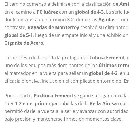
El camino comenzó a definirse con la clasificación de
Amé
en el camino a
FC Juárez
con un
global de 4-3
. La serie f
duelo de vuelta que terminó
3-2
, donde las
Águilas
hicie
contraste,
Rayadas de Monterrey
resolvió su eliminator
global de 5-1
, luego de un empate inicial y una exhibició
Gigante de Acero
.
La sorpresa de la ronda la protagonizó
Toluca Femenil
, 
uno de los equipos más dominantes de los
últimos torn
el marcador en la vuelta para sellar un
global de 4-2
, en 
eficacia ofensiva, incluso en el complicado entorno del
Es
Por su parte,
Pachuca Femenil
se ganó su lugar entre la
caer
1-2 en el primer partido
, las de la
Bella Airosa
reacc
permitió darle la vuelta a la serie y avanzar con autori
bajo presión y mantenerse firmes en momentos clave.