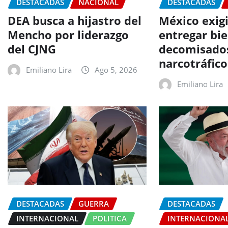
DESTACADAS
NACIONAL
DESTACADAS
DEA busca a hijastro del
México exig
Mencho por liderazgo
entregar bi
del CJNG
decomisados
narcotráfico
Emiliano Lira
Ago 5, 2026
Emiliano Lira
DESTACADAS
GUERRA
DESTACADAS
INTERNACIONAL
POLITICA
INTERNACIONA