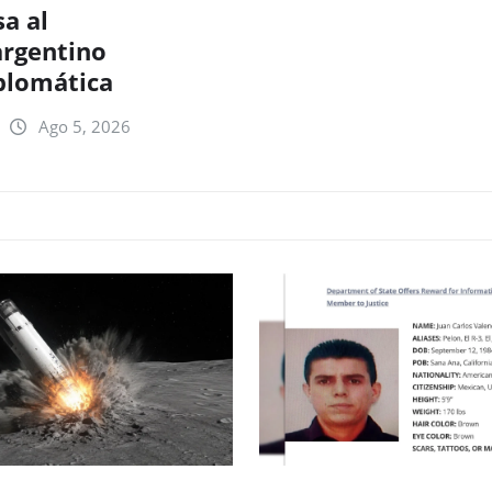
sa al
rgentino
iplomática
Ago 5, 2026