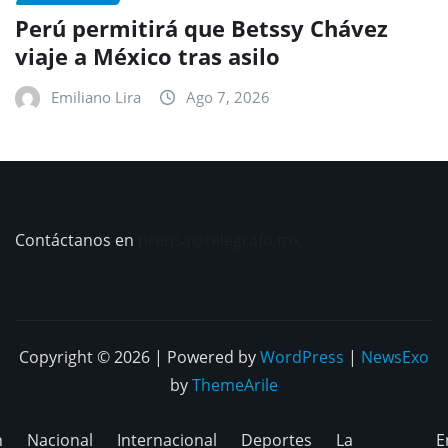
Perú permitirá que Betssy Chávez
viaje a México tras asilo
Emiliano Lira
Ago 7, 2026
Contáctanos en
prensa@telegrafo.mx
Copyright © 2026 | Powered by
WordPress
|
NewsExo
by
ThemeArile
n
Nacional
Internacional
Deportes
La
E