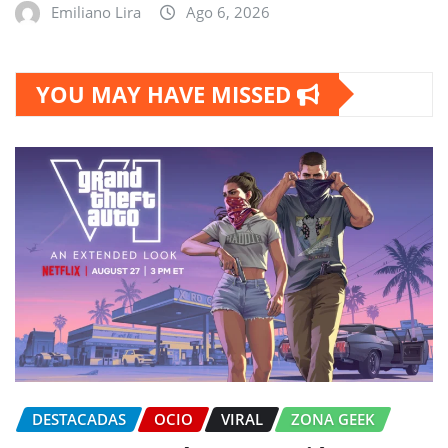
Emiliano Lira
Ago 6, 2026
YOU MAY HAVE MISSED
DESTACADAS
OCIO
VIRAL
ZONA GEEK