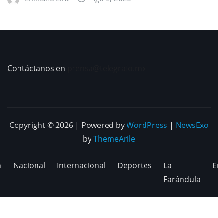
Contáctanos en
prensa@telegrafo.mx
Copyright © 2026 | Powered by
WordPress
|
NewsExo
by
ThemeArile
n
Nacional
Internacional
Deportes
La
E
Farándula