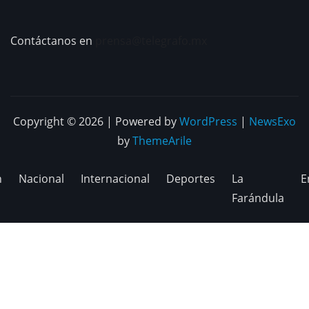
Contáctanos en
prensa@telegrafo.mx
Copyright © 2026 | Powered by
WordPress
|
NewsExo
by
ThemeArile
n
Nacional
Internacional
Deportes
La
E
Farándula