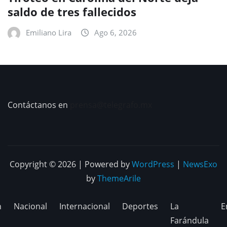
saldo de tres fallecidos
Emiliano Lira
Ago 6, 2026
Contáctanos en
prensa@telegrafo.mx
Copyright © 2026 | Powered by
WordPress
|
NewsExo
by
ThemeArile
n
Nacional
Internacional
Deportes
La
E
Farándula