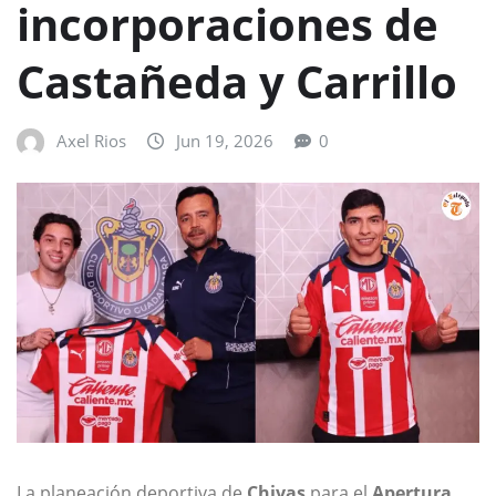
incorporaciones de
Castañeda y Carrillo
Axel Rios
Jun 19, 2026
0
La planeación deportiva de
Chivas
para el
Apertura