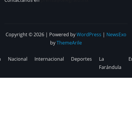
Contáctanos en
prensa@telegrafo.mx
Copyright © 2026 | Powered by
WordPress
|
NewsExo
by
ThemeArile
n
Nacional
Internacional
Deportes
La
E
Farándula