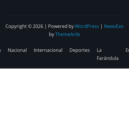
Copyright © 2026 | Powered by
WordPress
|
NewsExo
by
ThemeArile
n
Nacional
Internacional
Deportes
La
E
Farándula