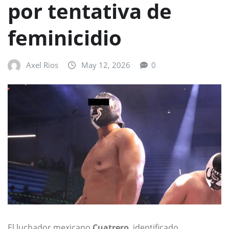
por tentativa de
feminicidio
Axel Rios
May 12, 2026
0
El luchador mexicano
Cuatrero
, identificado