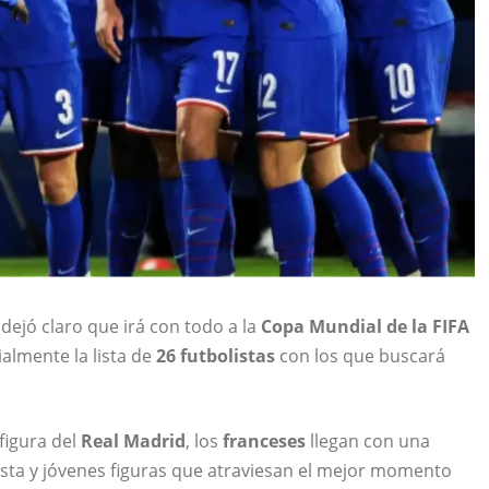
dejó claro que irá con todo a la
Copa Mundial de la FIFA
almente la lista de
26 futbolistas
con los que buscará
 figura del
Real Madrid
, los
franceses
llegan con una
lista y jóvenes figuras que atraviesan el mejor momento