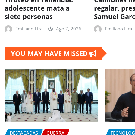
adolescente mata a
regalar, pr
siete personas
Samuel Garc
Emiliano Lira
Ago 7, 2026
Emiliano Lira
YOU MAY HAVE MISSED
DESTACADAS
GUERRA
TECNOLOG