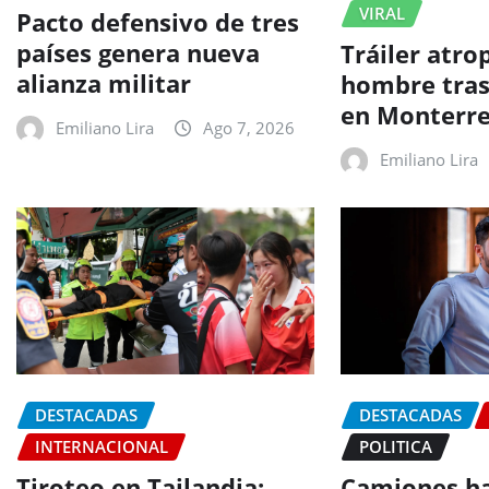
VIRAL
Pacto defensivo de tres
países genera nueva
Tráiler atro
alianza militar
hombre tra
en Monterr
Emiliano Lira
Ago 7, 2026
Emiliano Lira
DESTACADAS
DESTACADAS
INTERNACIONAL
POLITICA
Tiroteo en Tailandia:
Camiones ha