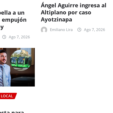
Ángel Aguirre ingresa al
Altiplano por caso
pella a un
Ayotzinapa
s empujón
ey
Emiliano Lira
Ago 7, 2026
Ago 7, 2026
LOCAL
sta para