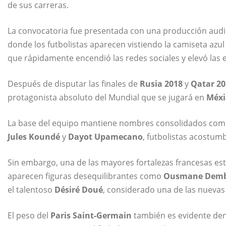
de sus carreras.
La convocatoria fue presentada con una producción audio
donde los futbolistas aparecen vistiendo la camiseta azu
que rápidamente encendió las redes sociales y elevó las e
Después de disputar las finales de
Rusia 2018
y
Qatar 20
protagonista absoluto del Mundial que se jugará en
Méxi
La base del equipo mantiene nombres consolidados co
Jules Koundé
y
Dayot Upamecano
, futbolistas acostum
Sin embargo, una de las mayores fortalezas francesas es
aparecen figuras desequilibrantes como
Ousmane Demb
el talentoso
Désiré Doué
, considerado una de las nuevas 
El peso del
Paris Saint-Germain
también es evidente dent