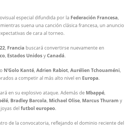
visual especial difundida por la
Federación Francesa
,
l mientras suena una canción clásica francesa, un anuncio
xpectativas de cara al torneo.
22
,
Francia
buscará convertirse nuevamente en
co
,
Estados Unidos
y
Canadá
.
mo
N’Golo Kanté
,
Adrien Rabiot
,
Aurélien Tchouaméni
,
brados a competir al más alto nivel en
Europa
.
tará en su explosivo ataque. Además de
Mbappé
,
élé
,
Bradley Barcola
,
Michael Olise
,
Marcus Thuram
y
joyas del
futbol europeo
.
ro de la convocatoria, reflejando el dominio reciente del