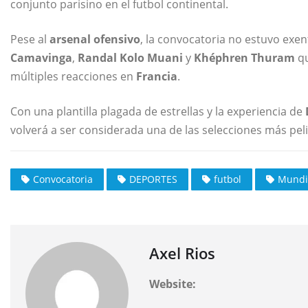
conjunto parisino en el futbol continental.
Pese al
arsenal ofensivo
, la convocatoria no estuvo ex
Camavinga
,
Randal Kolo Muani
y
Khéphren Thuram
qu
múltiples reacciones en
Francia
.
Con una plantilla plagada de estrellas y la experiencia de
volverá a ser considerada una de las selecciones más pel
Convocatoria
DEPORTES
futbol
Mundi
Axel Rios
Website: