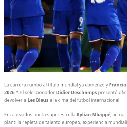
La carrera rumbo al título mundial ya comenzó y
Francia
2026™
. El seleccionador
Didier Deschamps
presentó ofici
devolver a
Les Bleus
a la cima del futbol internacional.
Encabezados por la superestrella
Kylian Mbappé
, actual
plantilla repleta de talento europeo, experiencia mundia