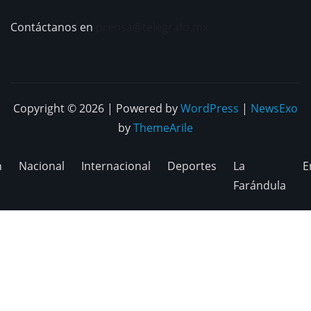
Contáctanos en
prensa@telegrafo.mx
Copyright © 2026 | Powered by
WordPress
|
NewsExo
by
ThemeArile
n
Nacional
Internacional
Deportes
La
E
Farándula