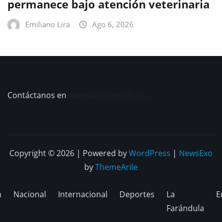
permanece bajo atención veterinaria
Emiliano Lira
Ago 6, 2026
Contáctanos en
prensa@telegrafo.mx
Copyright © 2026 | Powered by
WordPress
|
NewsExo
by
ThemeArile
n
Nacional
Internacional
Deportes
La
E
Farándula