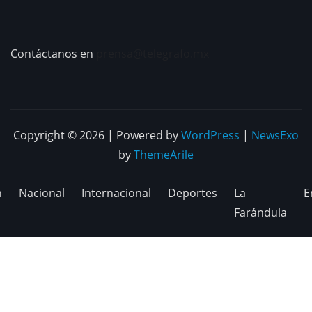
Contáctanos en
prensa@telegrafo.mx
Copyright © 2026 | Powered by
WordPress
|
NewsExo
by
ThemeArile
n
Nacional
Internacional
Deportes
La
E
Farándula