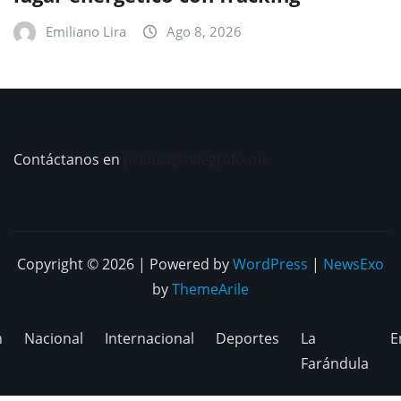
Emiliano Lira
Ago 8, 2026
Contáctanos en
prensa@telegrafo.mx
Copyright © 2026 | Powered by
WordPress
|
NewsExo
by
ThemeArile
n
Nacional
Internacional
Deportes
La
E
Farándula