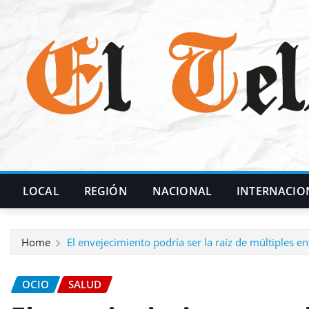
Skip
to
content
LOCAL
REGIÓN
NACIONAL
INTERNACIO
Home
El envejecimiento podría ser la raíz de múltiples 
OCIO
SALUD