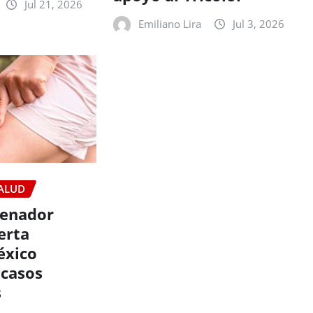
Jul 21, 2026
Emiliano Lira
Jul 3, 2026
ALUD
renador
erta
éxico
 casos
s