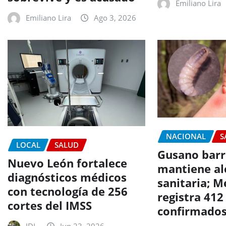
Emiliano Lira
Emiliano Lira
Ago 3, 2026
NACIONAL
S
LOCAL
SALUD
Gusano bar
Nuevo León fortalece
mantiene al
diagnósticos médicos
sanitaria; M
con tecnología de 256
registra 412
cortes del IMSS
confirmado