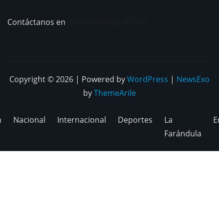
Contáctanos en
prensa@telegrafo.mx
Copyright © 2026 | Powered by
WordPress
|
NewsExo
by
ThemeArile
n
Nacional
Internacional
Deportes
La
E
Farándula