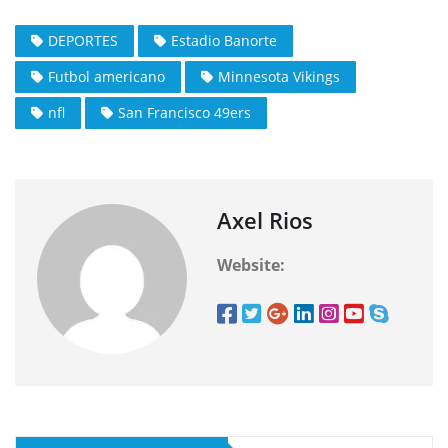
DEPORTES
Estadio Banorte
Futbol americano
Minnesota Vikings
nfl
San Francisco 49ers
Axel Rios
Website: