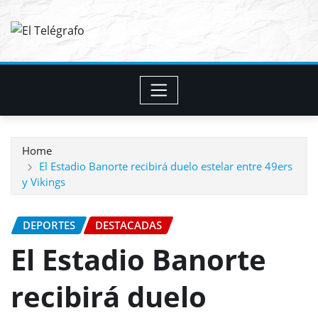
Skip
to
content
Home
El Estadio Banorte recibirá duelo estelar entre 49ers
y Vikings
DEPORTES
DESTACADAS
El Estadio Banorte
recibirá duelo