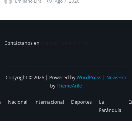
Emiliano Lira
Ago 7, 2026
Contáctanos en
prensa@telegrafo.mx
Copyright © 2026 | Powered by
WordPress
|
NewsExo
by
ThemeArile
n
Nacional
Internacional
Deportes
La
E
Farándula