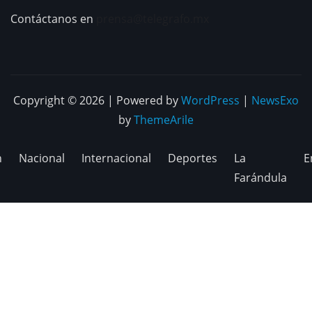
Contáctanos en
prensa@telegrafo.mx
Copyright © 2026 | Powered by
WordPress
|
NewsExo
by
ThemeArile
n
Nacional
Internacional
Deportes
La
E
Farándula