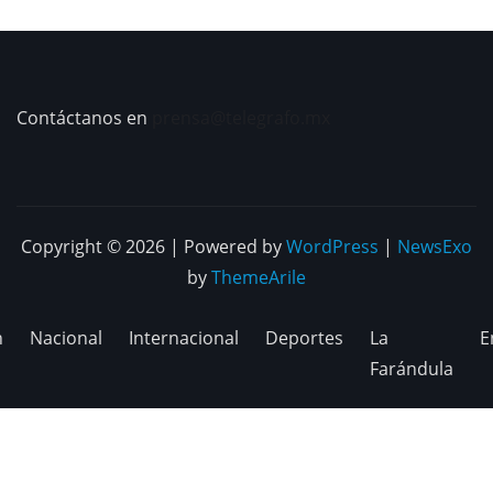
Contáctanos en
prensa@telegrafo.mx
Copyright © 2026 | Powered by
WordPress
|
NewsExo
by
ThemeArile
n
Nacional
Internacional
Deportes
La
E
Farándula