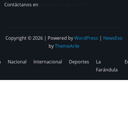
Contáctanos en
prensa@telegrafo.mx
Copyright © 2026 | Powered by
WordPress
|
NewsExo
by
ThemeArile
n
Nacional
Internacional
Deportes
La
E
Farándula