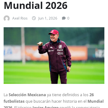
Mundial 2026
Axel Rios
Jun 1, 2026
0
La
Selección Mexicana
ya tiene definidos a los
26
futbolistas
que buscarán hacer historia en el
Mundial
2026
. El técnico
Javier Aguirre
reveló la convocatoria