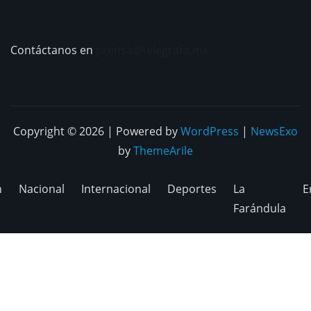
Contáctanos en
prensa@telegrafo.mx
Copyright © 2026 | Powered by
WordPress
|
NewsExo
by
ThemeArile
n
Nacional
Internacional
Deportes
La
E
Farándula