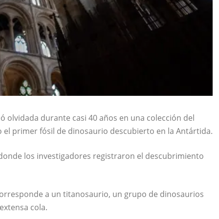
 olvidada durante casi 40 años en una colección del
 el primer fósil de dinosaurio descubierto en la Antártida.
, donde los investigadores registraron el descubrimiento
 corresponde a un titanosaurio, un grupo de dinosaurios
extensa cola.