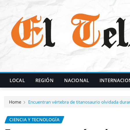
Skip
to
content
LOCAL
REGIÓN
NACIONAL
INTERNACIO
Home
Encuentran vértebra de titanosaurio olvidada duran
CIENCIA Y TECNOLOGÍA