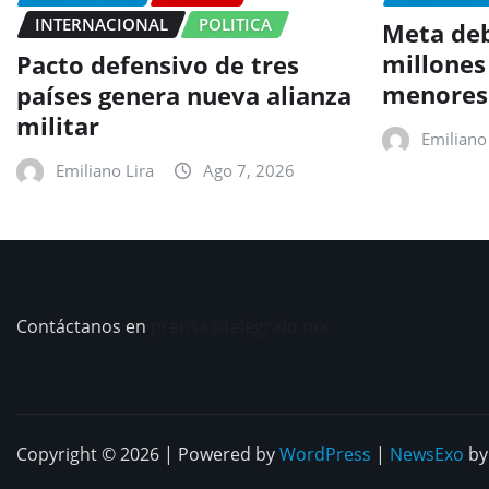
INTERNACIONAL
POLITICA
Meta deb
millones
Pacto defensivo de tres
menores
países genera nueva alianza
militar
Emiliano 
Emiliano Lira
Ago 7, 2026
Contáctanos en
prensa@telegrafo.mx
Copyright © 2026 | Powered by
WordPress
|
NewsExo
b