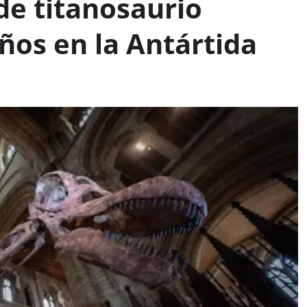
de titanosaurio
ños en la Antártida