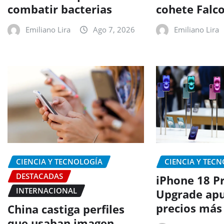
combatir bacterias
cohete Falc
Emiliano Lira
Ago 7, 2026
Emiliano Lira
CIENCIA Y TECNOLOGÍA
CIENCIA Y TEC
DESTACADAS
iPhone 18 P
INTERNACIONAL
Upgrade apu
precios más
China castiga perfiles
que usaban imagen