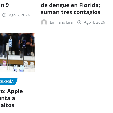
on 9
de dengue en Florida;
suman tres contagios
Ago 5, 2026
Emiliano Lira
Ago 4, 2026
NOLOGÍA
ro: Apple
nta a
 altos