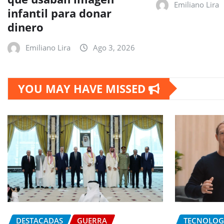
Emiliano Lira
infantil para donar
dinero
Emiliano Lira
Ago 3, 2026
YOU MAY HAVE MISSED
DESTACADAS
GUERRA
TECNOLOG