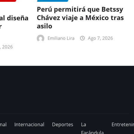
Perú permitirá que Betssy
Chávez viaje a México tras
ial diseña
asilo
r
Emiliano Lira
Ago 7, 2026
, 2026
nal
Internacional
Deportes
La
Entreteni
Farándula