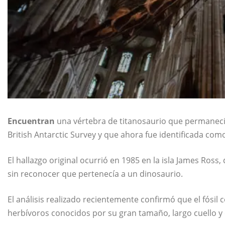
Encuentran
una vértebra de titanosaurio que permaneció
British Antarctic Survey y que ahora fue identificada como
El hallazgo original ocurrió en 1985 en la isla James Ross
sin reconocer que pertenecía a un dinosaurio.
El análisis realizado recientemente confirmó que el fósil
herbívoros conocidos por su gran tamaño, largo cuello y 