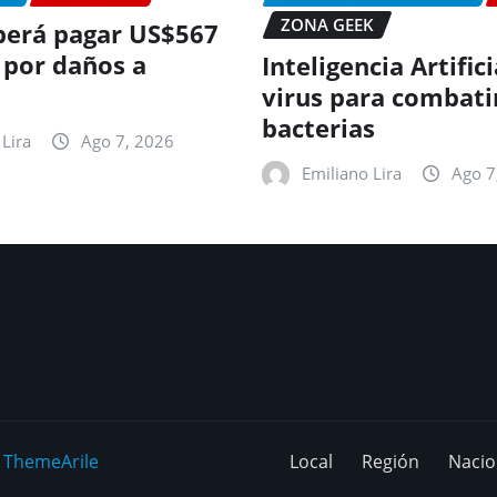
ZONA GEEK
erá pagar US$567
 por daños a
Inteligencia Artific
virus para combati
bacterias
Lira
Ago 7, 2026
Emiliano Lira
Ago 7
y
ThemeArile
Local
Región
Nacio