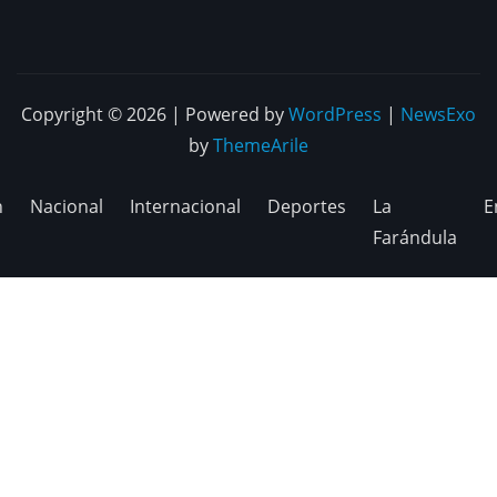
Copyright © 2026 | Powered by
WordPress
|
NewsExo
by
ThemeArile
n
Nacional
Internacional
Deportes
La
E
Farándula