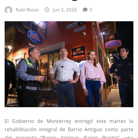
Rubi Rosas
Jun 3, 2026
0
El Gobierno de Monterrey entregó este martes la
rehabilitación integral de Barrio Antiguo como parte
del proyecto “Barrio Antiguo, Barrio Bonito”, una