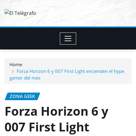
Skip
to
content
Home
Forza Horizon 6 y 007 First Light encienden el hype
gamer del mes
ZONA GEEK
Forza Horizon 6 y
007 First Light