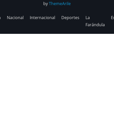
by
ThemeArile
n
Nacional
Internacional
Deportes
La
E
Farándula