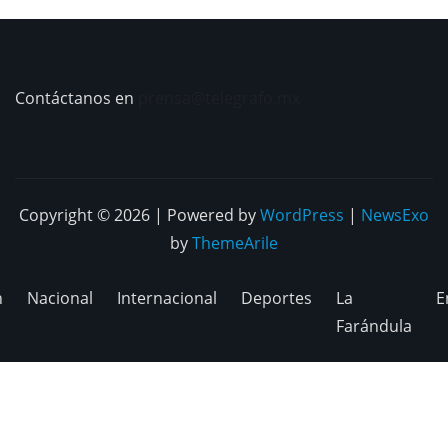
Contáctanos en
prensa@telegrafo.mx
Copyright © 2026 | Powered by
WordPress
|
NewsExo
by
ThemeArile
n
Nacional
Internacional
Deportes
La
E
Farándula