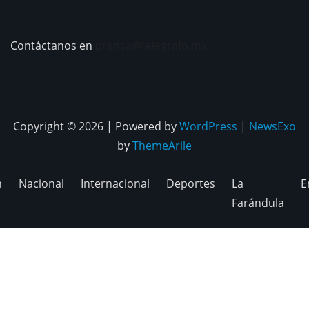
Contáctanos en
prensa@telegrafo.mx
Copyright © 2026 | Powered by
WordPress
|
NewsExo
by
ThemeArile
n
Nacional
Internacional
Deportes
La
E
Farándula