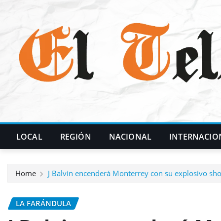
Skip
to
content
LOCAL
REGIÓN
NACIONAL
INTERNACIO
Home
J Balvin encenderá Monterrey con su explosivo sh
LA FARÁNDULA