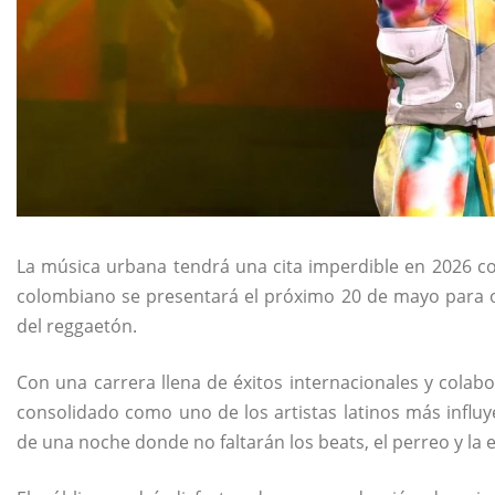
La música urbana tendrá una cita imperdible en 2026 co
colombiano se presentará el próximo 20 de mayo para o
del reggaetón.
Con una carrera llena de éxitos internacionales y colabo
consolidado como uno de los artistas latinos más influy
de una noche donde no faltarán los beats, el perreo y la 