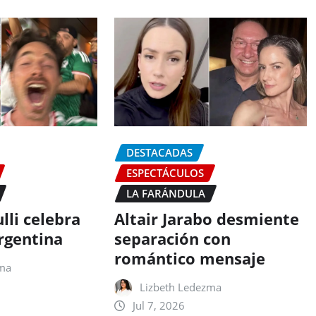
DESTACADAS
ESPECTÁCULOS
LA FARÁNDULA
lli celebra
Altair Jarabo desmiente
rgentina
separación con
romántico mensaje
zma
Lizbeth Ledezma
Jul 7, 2026