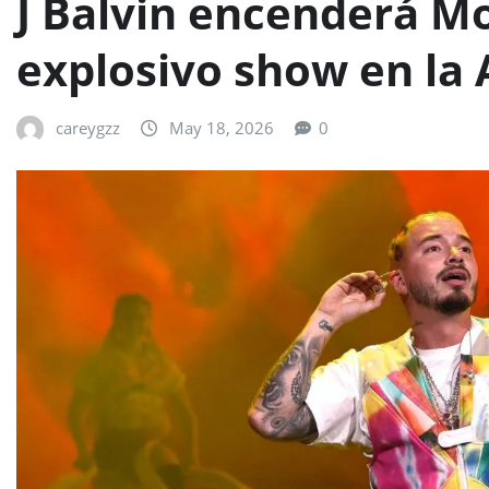
J Balvin encenderá M
explosivo show en la
careygzz
May 18, 2026
0