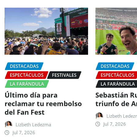
DESTACADAS
DESTACADAS
ESPECTÁCULOS
FESTIVALES
ESPECTÁCULOS
LA FARÁNDULA
LA FARÁNDULA
Último día para
Sebastián Ru
reclamar tu reembolso
triunfo de A
del Fan Fest
Lizbeth Lede
Jul 7, 2026
Lizbeth Ledezma
Jul 7, 2026