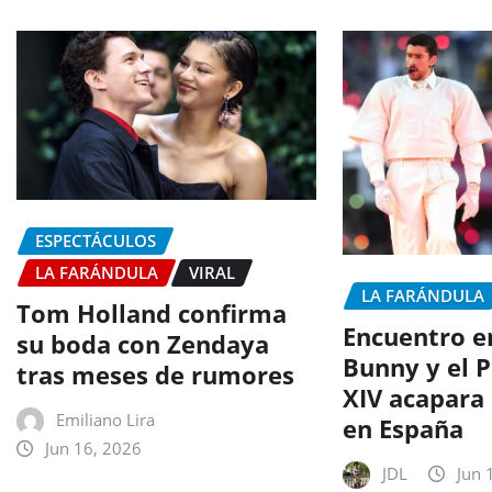
ESPECTÁCULOS
LA FARÁNDULA
VIRAL
LA FARÁNDULA
Tom Holland confirma
Encuentro e
su boda con Zendaya
Bunny y el 
tras meses de rumores
XIV acapara 
Emiliano Lira
en España
Jun 16, 2026
JDL
Jun 