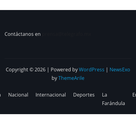
Contáctanos en
prensa@telegrafo.mx
Copyright © 2026 | Powered by
WordPress
|
NewsExo
by
ThemeArile
n
Nacional
Internacional
Deportes
La
E
Farándula