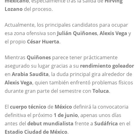
mexicano
, especialmente tras la salida de
Hirving
Lozano
del proceso.
Actualmente, los principales candidatos para ocupar
esa zona ofensiva son
Julián Quiñones
,
Alexis Vega
y
el propio
César Huerta
.
Mientras
Quiñones
parece tener prácticamente
asegurado su lugar gracias a su
rendimiento goleador
en
Arabia Saudita
, la duda principal gira alrededor de
Alexis Vega
, quien también enfrentó problemas físicos
durante gran parte del semestre con
Toluca
.
El
cuerpo técnico
de
México
definirá la convocatoria
definitiva el próximo
1 de junio
, apenas unos días
antes del
debut mundialista
frente a
Sudáfrica
en el
Estadio Ciudad de México
.