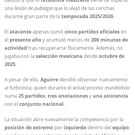
debido a que el
futbolista mexicano
viene de superar
una
lesión de pubalgia
que lo alejó de las canchas
durante gran parte de la
temporada 2025/2026
.
El
atacante
apenas sumó
cinco partidos oficiales
en
el
presente año
y acumuló menos de
200 minutos de
actividad
tras recuperarse físicamente. Además, no
jugaba con la
selección mexicana
desde
octubre de
2025
.
A pesar de ello,
Aguirre
decidió observar nuevamente
al futbolista, quien durante el
actual proceso mundialista
suma
25 partidos
,
tres anotaciones
y
una asistencia
con el
conjunto nacional
.
La situación abre nuevamente la competencia por la
posición de extremo
por
izquierda
dentro del
equipo