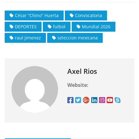
César “Chino” Huerta
Convocatoria
DEPORTES
futbol
Mundial 2026
raul jimenez
seleccion mexicana
Axel Rios
Website: