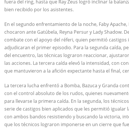
fuera del ring, hasta que Ray Zeus logró inclinar la balanz
bien recibido por los asistentes.
En el segundo enfrentamiento de la noche, Faby Apache, E
chocaron ante Gatúbela, Reyna Persur y Lady Shadow. Des
combate con el apoyo del réferi, quien permitió castigos
adjudicaran el primer episodio. Para la segunda caída, 
del encuentro, las técnicas lograron reaccionar, ajustaro
las acciones. La tercera caída elevó la intensidad, con 
que mantuvieron a la afición expectante hasta el final,
La tercera lucha enfrentó a Bomba, Bazuca y Granda contr
con el control absoluto de los rudos, quienes nuevamente
para llevarse la primera caída. En la segunda, los técni
serie de castigos bien aplicados que les permitió igualar 
con ambos bandos resistiendo y buscando la victoria, i
que los técnicos lograron imponerse en un cierre que f