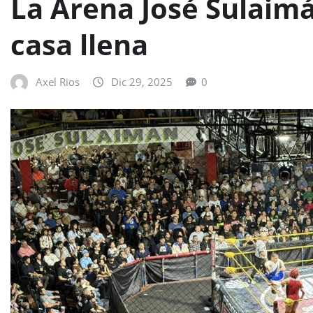
La Arena José Sulaimá
casa llena
Axel Rios
Dic 29, 2025
0