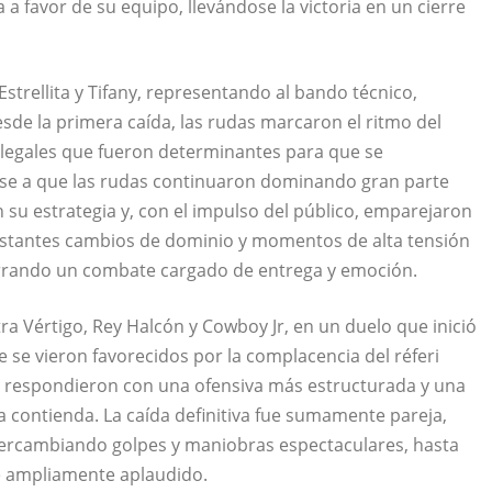
a a favor de su equipo, llevándose la victoria en un cierre
strellita y Tifany, representando al bando técnico,
de la primera caída, las rudas marcaron el ritmo del
 ilegales que fueron determinantes para que se
pese a que las rudas continuaron dominando gran parte
n su estrategia y, con el impulso del público, emparejaron
constantes cambios de dominio y momentos de alta tensión
 cerrando un combate cargado de entrega y emoción.
a Vértigo, Rey Halcón y Cowboy Jr, en un duelo que inició
 se vieron favorecidos por la complacencia del réferi
cos respondieron con una ofensiva más estructurada y una
la contienda. La caída definitiva fue sumamente pareja,
ntercambiando golpes y maniobras espectaculares, hasta
ue ampliamente aplaudido.