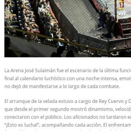
La Arena José Sulaimán fue el escenario de la última func
final al calendario luchístico con una noche intensa, em
no dejó de manifestarse a lo largo de cada combate.
El arranque de la velada estuvo a cargo de Rey Cuervo y 
que desde el primer segundo mostró dinamismo, velocid
conectaron con el público. Los aficionados no tardaron e
“¡Esto es lucha!”, acompañando cada acción. El enfrenta