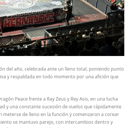
ión del año, celebrada ante un lleno total, poniendo punto
otiva y respaldada en todo momento por una afición que
Dragón Peace frente a Ray Zeus y Rey Asis, en una lucha
ad y una constante sucesión de vuelos que rápidamente
n meterse de lleno en la función y comenzaron a corear
miento se mantuvo parejo, con intercambios dentro y