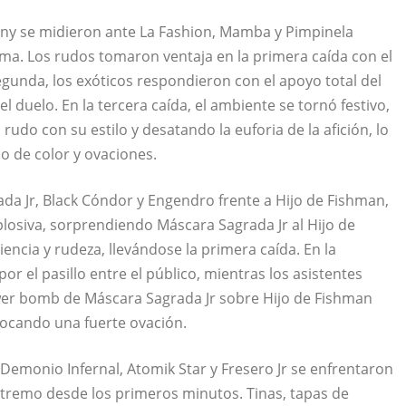
Tony se midieron ante La Fashion, Mamba y Pimpinela
sma. Los rudos tomaron ventaja en la primera caída con el
segunda, los exóticos respondieron con el apoyo total del
duelo. En la tercera caída, el ambiente se tornó festivo,
udo con su estilo y desatando la euforia de la afición, lo
no de color y ovaciones.
da Jr, Black Cóndor y Engendro frente a Hijo de Fishman,
osiva, sorprendiendo Máscara Sagrada Jr al Hijo de
ncia y rudeza, llevándose la primera caída. En la
or el pasillo entre el público, mientras los asistentes
ower bomb de Máscara Sagrada Jr sobre Hijo de Fishman
ovocando una fuerte ovación.
Demonio Infernal, Atomik Star y Fresero Jr se enfrentaron
xtremo desde los primeros minutos. Tinas, tapas de