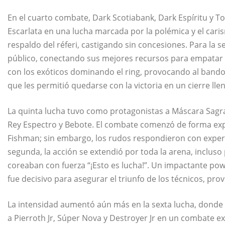
En el cuarto combate, Dark Scotiabank, Dark Espíritu y 
Escarlata en una lucha marcada por la polémica y el cari
respaldo del réferi, castigando sin concesiones. Para la 
público, conectando sus mejores recursos para empatar el 
con los exóticos dominando el ring, provocando al bando r
que les permitió quedarse con la victoria en un cierre lle
La quinta lucha tuvo como protagonistas a Máscara Sagra
Rey Espectro y Bebote. El combate comenzó de forma expl
Fishman; sin embargo, los rudos respondieron con experie
segunda, la acción se extendió por toda la arena, incluso p
coreaban con fuerza “¡Esto es lucha!”. Un impactante p
fue decisivo para asegurar el triunfo de los técnicos, pr
La intensidad aumentó aún más en la sexta lucha, donde 
a Pierroth Jr, Súper Nova y Destroyer Jr en un combate e