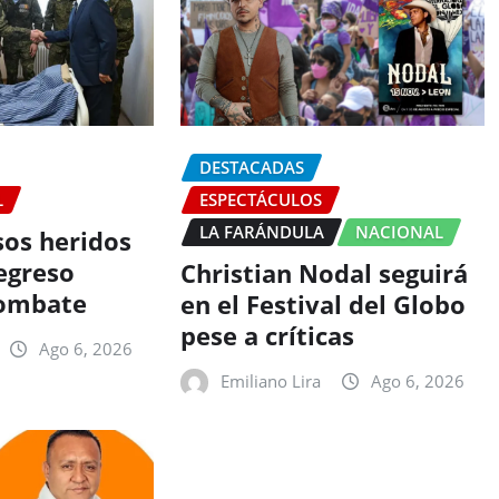
DESTACADAS
L
ESPECTÁCULOS
LA FARÁNDULA
NACIONAL
sos heridos
egreso
Christian Nodal seguirá
combate
en el Festival del Globo
pese a críticas
Ago 6, 2026
Emiliano Lira
Ago 6, 2026