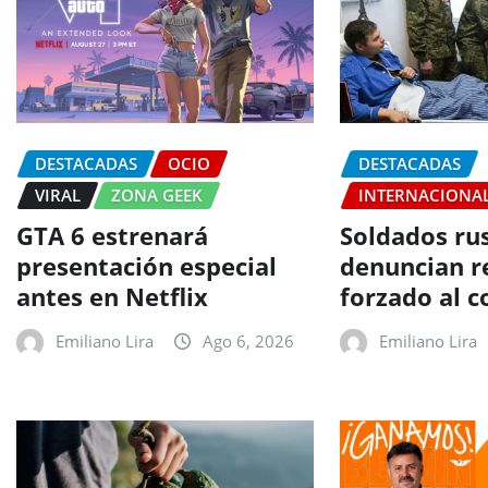
DESTACADAS
OCIO
DESTACADAS
VIRAL
ZONA GEEK
INTERNACIONA
GTA 6 estrenará
Soldados ru
presentación especial
denuncian r
antes en Netflix
forzado al 
Emiliano Lira
Ago 6, 2026
Emiliano Lira