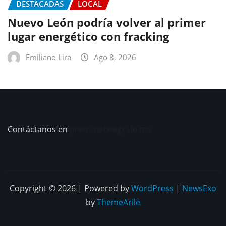
DESTACADAS
LOCAL
Nuevo León podría volver al primer
lugar energético con fracking
Emiliano Lira
Ago 8, 2026
Contáctanos en
prensa@telegrafo.mx
Copyright © 2026 | Powered by
WordPress
|
NewsExo
by
ThemeArile