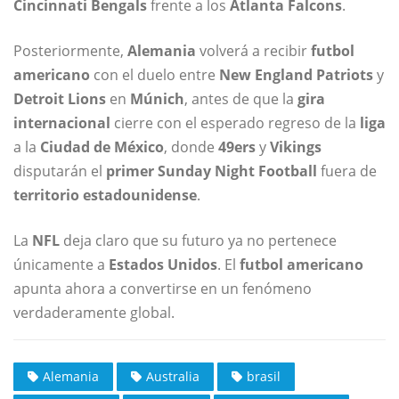
Cincinnati Bengals
frente a los
Atlanta Falcons
.
Posteriormente,
Alemania
volverá a recibir
futbol
americano
con el duelo entre
New England Patriots
y
Detroit Lions
en
Múnich
, antes de que la
gira
internacional
cierre con el esperado regreso de la
liga
a la
Ciudad de México
, donde
49ers
y
Vikings
disputarán el
primer Sunday Night Football
fuera de
territorio estadounidense
.
La
NFL
deja claro que su futuro ya no pertenece
únicamente a
Estados Unidos
. El
futbol americano
apunta ahora a convertirse en un fenómeno
verdaderamente global.
Alemania
Australia
brasil