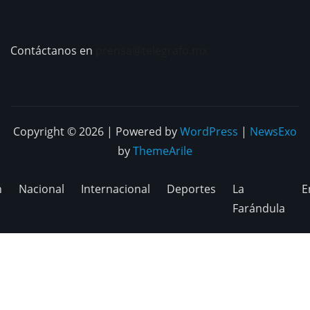
Contáctanos en
prensa@telegrafo.mx
Copyright © 2026 | Powered by
WordPress
|
NewsExo
by
ThemeArile
n
Nacional
Internacional
Deportes
La
E
Farándula