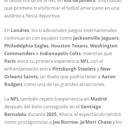
el debut oficial de la NFL en
Río de Janeiro
, una ciudad
que promete transformar el futbol americano en una
auténtica fiesta deportiva.
En
Londres
, los tradicionales juegos internacionales
continuarán con equipos como
Jacksonville Jaguars
,
Philadelphia Eagles
,
Houston Texans
,
Washington
Commanders
e
Indianapolis Colts
, mientras que
París
vivirá su primera experiencia
NFL
con el
enfrentamiento entre
Pittsburgh Steelers
y
New
Orleans Saints
, un duelo que podría tener a
Aaron
Rodgers
como una de las grandes atracciones.
La
NFL
también repetirá experiencia en
Madrid
después del éxito conseguido en el
Santiago
Bernabéu
durante
2025
. Ahora, el espectáculo tendrá
como protagonistas a
Joe Burrow
,
Ja’Marr Chase
y los