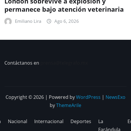
London sobrevive a explosión y
permanece bajo atención veterinaria
Emiliano Lira
Ago 6, 2026
Contáctanos en
prensa@telegrafo.mx
Copyright © 2026 | Powered by
WordPress
|
NewsExo
by
ThemeArile
n
Nacional
Internacional
Deportes
La
E
Farándula