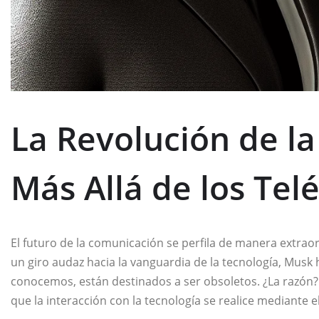
La Revolución de l
Más Allá de los Tel
El futuro de la comunicación se perfila de manera extrao
un giro audaz hacia la vanguardia de la tecnología, Musk 
conocemos, están destinados a ser obsoletos. ¿La razón?
que la interacción con la tecnología se realice mediante 