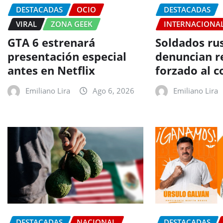
DESTACADAS
OCIO
DESTACADAS
VIRAL
ZONA GEEK
INTERNACIONA
GTA 6 estrenará
Soldados ru
presentación especial
denuncian r
antes en Netflix
forzado al 
Emiliano Lira
Ago 6, 2026
Emiliano Lira
DESTACADAS
NACIONAL
DESTACADAS