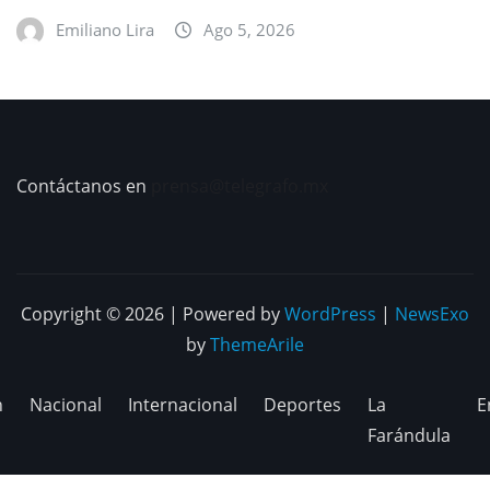
Emiliano Lira
Ago 5, 2026
Contáctanos en
prensa@telegrafo.mx
Copyright © 2026 | Powered by
WordPress
|
NewsExo
by
ThemeArile
n
Nacional
Internacional
Deportes
La
E
Farándula