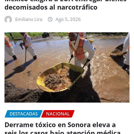
decomisados al narcotráfico
Emiliano Lira
Ago 5, 2026
DESTACADAS
NACIONAL
Derrame tóxico en Sonora eleva a
seis los casos bajo atención médica