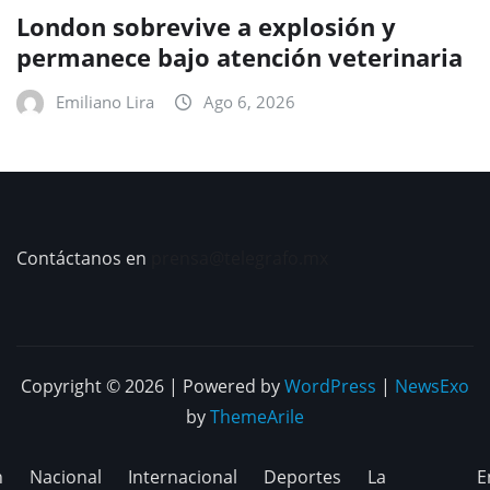
London sobrevive a explosión y
permanece bajo atención veterinaria
Emiliano Lira
Ago 6, 2026
Contáctanos en
prensa@telegrafo.mx
Copyright © 2026 | Powered by
WordPress
|
NewsExo
by
ThemeArile
n
Nacional
Internacional
Deportes
La
E