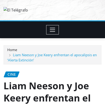
Skip
to
content
Home
Liam Neeson y Joe Keery enfrentan el apocalipsis en
‘Alerta Extinción’
CINE
Liam Neeson y Joe
Keery enfrentan el