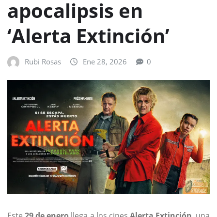
apocalipsis en
‘Alerta Extinción’
Rubi Rosas
Ene 28, 2026
0
Este
29 de enero
llega a los cines
Alerta Extinción
, una