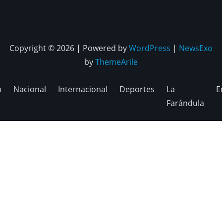
Copyright © 2026 | Powered by
WordPress
|
NewsExo
by
ThemeArile
n
Nacional
Internacional
Deportes
La
E
Farándula