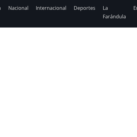
n
Nacional
Internacional
Deportes
La
E
Farándula