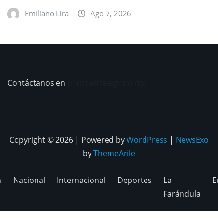
Emiliano Lira
Ago 7, 2026
Contáctanos en
prensa@telegrafo.mx
Copyright © 2026 | Powered by
WordPress
|
NewsExo
by
ThemeArile
n
Nacional
Internacional
Deportes
La
E
Farándula