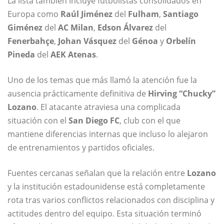
La lista también incluye futbolistas consolidados en
Europa como
Raúl Jiménez
del
Fulham
,
Santiago
Giménez
del
AC Milan
,
Edson Álvarez
del
Fenerbahçe
,
Johan Vásquez
del
Génoa
y
Orbelín
Pineda
del
AEK Atenas
.
Uno de los temas que más llamó la atención fue la
ausencia prácticamente definitiva de
Hirving “Chucky”
Lozano
. El atacante atraviesa una complicada
situación con el
San Diego FC
, club con el que
mantiene diferencias internas que incluso lo alejaron
de entrenamientos y partidos oficiales.
Fuentes cercanas señalan que la relación entre
Lozano
y la institución estadounidense está completamente
rota tras varios conflictos relacionados con disciplina y
actitudes dentro del equipo. Esta situación terminó