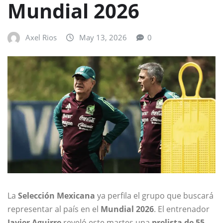
Mundial 2026
Axel Rios
May 13, 2026
0
La
Selección Mexicana
ya perfila el grupo que buscará
representar al país en el
Mundial 2026
. El entrenador
Javier Aguirre
reveló este martes una
prelista de 55