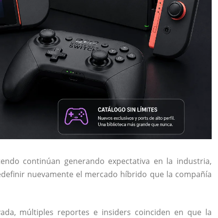
tendo
continúan generando expectativa en la industria,
edefinir nuevamente el mercado híbrido que la compañía
a, múltiples reportes e insiders coinciden en que la