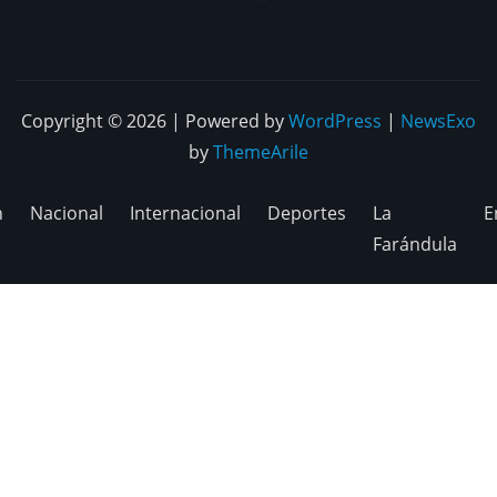
Copyright © 2026 | Powered by
WordPress
|
NewsExo
by
ThemeArile
n
Nacional
Internacional
Deportes
La
E
Farándula