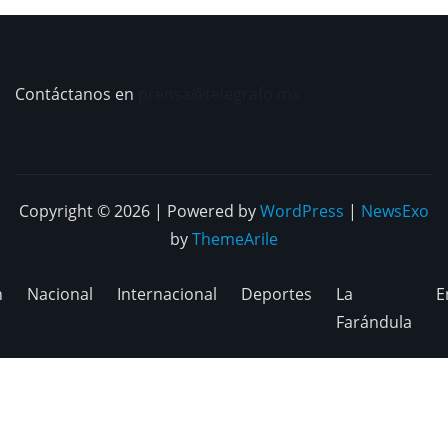
Contáctanos en
prensa@telegrafo.mx
Copyright © 2026 | Powered by
WordPress
|
NewsExo
by
ThemeArile
n
Nacional
Internacional
Deportes
La
E
Farándula