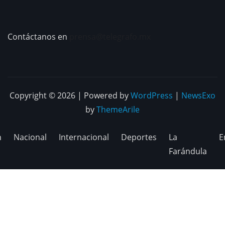
Contáctanos en
prensa@telegrafo.mx
Copyright © 2026 | Powered by
WordPress
|
NewsExo
by
ThemeArile
n
Nacional
Internacional
Deportes
La
E
Farándula