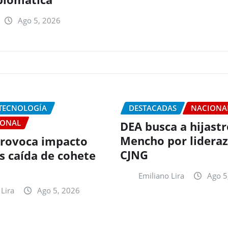
Ago 5, 2026
 TECNOLOGÍA
DESTACADAS
NACIONA
IONAL
DEA busca a hijastr
Mencho por lideraz
rovoca impacto
CJNG
as caída de cohete
Emiliano Lira
Ago 5
Lira
Ago 5, 2026