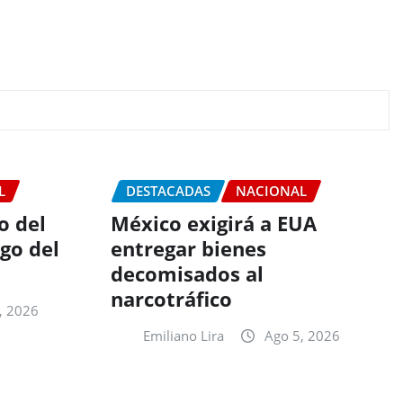
L
DESTACADAS
NACIONAL
o del
México exigirá a EUA
go del
entregar bienes
decomisados al
narcotráfico
, 2026
Emiliano Lira
Ago 5, 2026