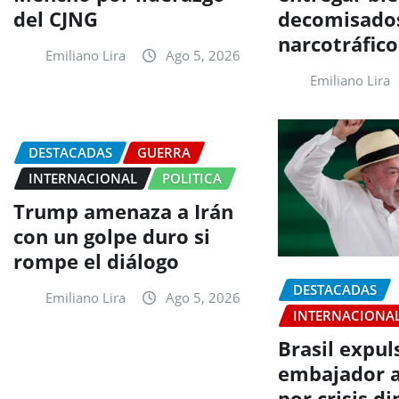
del CJNG
decomisados
narcotráfico
Emiliano Lira
Ago 5, 2026
Emiliano Lira
DESTACADAS
GUERRA
INTERNACIONAL
POLITICA
Trump amenaza a Irán
con un golpe duro si
rompe el diálogo
DESTACADAS
Emiliano Lira
Ago 5, 2026
INTERNACIONA
Brasil expul
embajador a
por crisis d