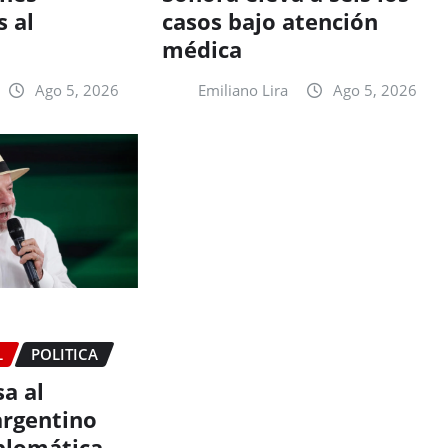
 al
casos bajo atención
médica
Ago 5, 2026
Emiliano Lira
Ago 5, 2026
L
POLITICA
sa al
rgentino
iplomática